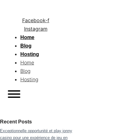
Facebook-f
Instagram
Home
Blog
Hosting
Home
Blog
Hosting
Recent Posts
Exceptionnelle opportunité et play jonny
casino pour une expérience de jeu en