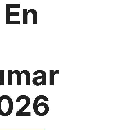
 En
umar
2026