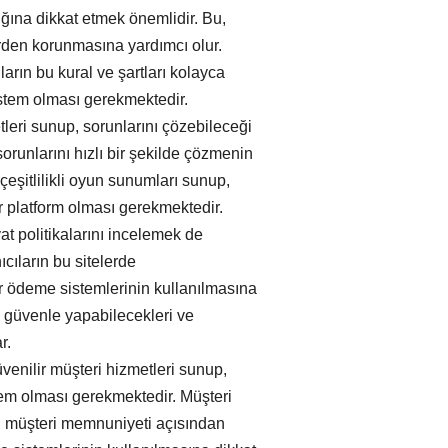
ığına dikkat etmek önemlidir. Bu,
erden korunmasına yardımcı olur.
ların bu kural ve şartları kolayca
sistem olması gerekmektedir.
tleri sunup, sorunlarını çözebileceği
sorunlarını hızlı bir şekilde çözmenin
ve çeşitlilikli oyun sunumları sunup,
ir platform olması gerekmektedir.
yat politikalarını incelemek de
ıcıların bu sitelerde
lir ödeme sistemlerinin kullanılmasına
nı güvenle yapabilecekleri ve
r.
venilir müşteri hizmetleri sunup,
istem olması gerekmektedir. Müşteri
tenin müşteri memnuniyeti açısından