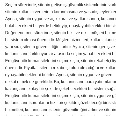
Seçim sürecinde, sitenin gelişmiş güvenlik sistemlerinin varl
sitenin kullanıcı verilerinin korunmasına ve yasadışı eyleml
Ayrıca, sitenin uygun ve açık kural ve şartları sunup, kullanıcı
bulabilecekleri bir yerde belirleyip, onaylayabilecekleri bir 
Değerlendirme sürecinde, sitenin hızlı ve etkili müşteri hizme
bir sistem olması önemlidir. Müşteri hizmetleri, kullanıcıların 
yanı sıra, sitenin güvenilirliğini artırır. Ayrıca, sitenin geniş 
kullanıcıların farklı oyunlar arasında seçim yapabilecekleri b
En güvenilir kumar sitelerini seçmek için, sitenin rekabetçi fi
önemlidir. Fiyatlar, sitenin rekabetçi olup olmadığını ve kullan
oynayabileceklerini belirler. Ayrıca, sitenin uygun ve güveni
dikkat etmek de gereklidir. Bu, kullanıcıların para yatırımları
kazançlarını kolay bir şekilde çekebilecekleri bir sistem sağla
En güvenilir kumar sitelerini seçmek için, sitenin uygun ve gü
kullanıcıların sorunlarını hızlı bir şekilde çözebileceği bir s
hizmetleri, kullanıcıların sitenin güvenilirliğini artırır ve si