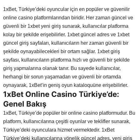
1xBet, Türkiye’deki oyuncular için en popüler ve güvenilir
online casino platformlarından biridir. Her zaman güncel ve
güvenli bir 1xbet yeni giriş sunarak, kullanıcılar platforma
kolay bir şekilde erişebilirler. 1xbet güncel adres ve 1xbet
güncel giriş sayfaları, kullanıcıların her zaman güvenli bir
şekilde oynayabilecekleri bir ortam sağlar. 1xbet giriş
sayfası, kullanıcıların platforma hızlı ve güvenli bir şekilde
giriş yapmalarına olanak tanır. Bu sayede kullanıcılar,
herhangi bir sorun yaşamadan ve güvenli bir ortamda
oynayarak, 1xBet’in geniş oyun kataloquüne erişebilirler.
1xBet Online Casino Türkiye’de:
Genel Bakış
1xBet, Türkiye’de popüler bir online casino platformudur. Bu
platform, kullanıcılarına çeşitli oyunlar ve teklifler sunarak,
Türkiye’deki oyunculara hizmet vermektedir. 1xBet
Türkiye’deki kullanıcılarına yönelik güncel adres, yeni giriş