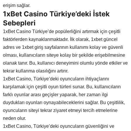
erişim sağlar.
1xBet Casino Türkiye’deki İstek
Sebepleri
1xBet Casino Türkiye’de popülerliğini artırmak için çeşitli
faktörlerden kaynaklanmaktadır. İlk olarak, 1xbet güncel
adres ve 1xbet giriş sayfalarının kullanımı kolay ve güvenli
olması, kullanıcıların siteye kolay bir şekilde erişebilmesine
olanak tanır. Bu, kullanıcı deneyimini olumlu yönde etkiler ve
tekrar kullanma olasılığını artırır.
1xBet Casino, Türkiye’deki oyuncuların ihtiyaçlarını
karşılamak için çeşitli oyun türleri sunar. Bu, kullanıcıların
farklı oyunlar arası geçişler yaparak, her zaman ilgi
duydukları oyunları oynayabileceklerini sağlar. Bu çeşitlilik,
oyuncuların siteyi tekrar ziyaret etmeyi tercih etmelerine
neden olur.
1xBet Casino, Türkiye’deki oyuncuların güvenliğini ve