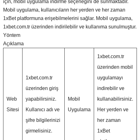
için, mobil uygulama indirme seçeneğini de sunmaktadır.
Mobil uygulama, kullanıcıların her yerden ve her zaman
1xBet platformuna erişebilmelerini sağlar. Mobil uygulama,
1xbet.com.tr üzerinden indirilebilir ve kullanıma sunulmuştur.
Yöntem
Açıklama
1xbet.com.tr
üzerinden mobil
1xbet.com.tr
uygulamayı
üzerinden giriş
indirebilir ve
Web
yapabilirsiniz.
Mobil
kullanabilirsiniz.
Sitesi
Kullanıcı adı ve
Uygulama
Her yerden ve
şifre bilgilerinizi
her zaman
girmelisiniz.
1xBet