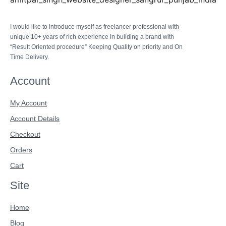
I would like to introduce myself as freelancer professional with
unique 10+ years of rich experience in building a brand with
“Result Oriented procedure” Keeping Quality on priority and On
Time Delivery.
Account
My Account
Account Details
Checkout
Orders
Cart
Site
Home
Blog