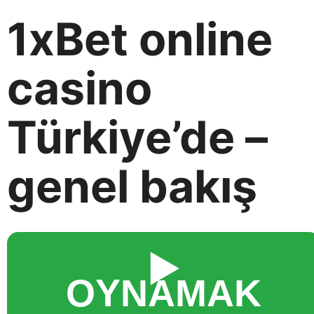
1xBet online
casino
Türkiye’de –
genel bakış
▶️
OYNAMAK