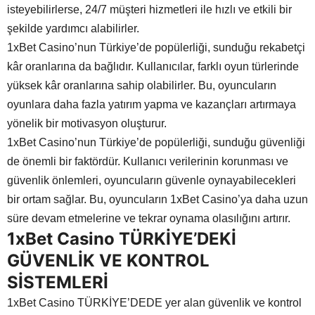
isteyebilirlerse, 24/7 müşteri hizmetleri ile hızlı ve etkili bir
şekilde yardımcı alabilirler.
1xBet Casino’nun Türkiye’de popülerliği, sunduğu rekabetçi
kâr oranlarına da bağlıdır. Kullanıcılar, farklı oyun türlerinde
yüksek kâr oranlarına sahip olabilirler. Bu, oyuncuların
oyunlara daha fazla yatırım yapma ve kazançları artırmaya
yönelik bir motivasyon oluşturur.
1xBet Casino’nun Türkiye’de popülerliği, sunduğu güvenliği
de önemli bir faktördür. Kullanıcı verilerinin korunması ve
güvenlik önlemleri, oyuncuların güvenle oynayabilecekleri
bir ortam sağlar. Bu, oyuncuların 1xBet Casino’ya daha uzun
süre devam etmelerine ve tekrar oynama olasılığını artırır.
1xBet Casino TÜRKİYE’DEKİ
GÜVENLİK VE KONTROL
SİSTEMLERİ
1xBet Casino TÜRKİYE’DEDE yer alan güvenlik ve kontrol