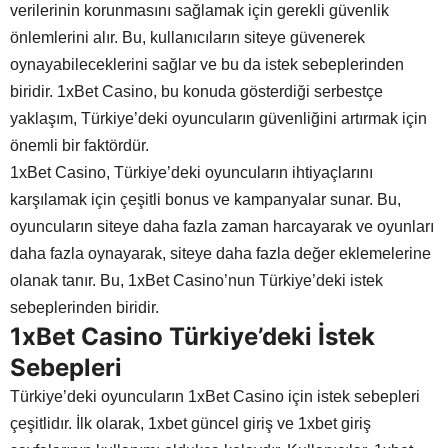
verilerinin korunmasını sağlamak için gerekli güvenlik
önlemlerini alır. Bu, kullanıcıların siteye güvenerek
oynayabileceklerini sağlar ve bu da istek sebeplerinden
biridir. 1xBet Casino, bu konuda gösterdiği serbestçe
yaklaşım, Türkiye’deki oyuncuların güvenliğini artırmak için
önemli bir faktördür.
1xBet Casino, Türkiye’deki oyuncuların ihtiyaçlarını
karşılamak için çeşitli bonus ve kampanyalar sunar. Bu,
oyuncuların siteye daha fazla zaman harcayarak ve oyunları
daha fazla oynayarak, siteye daha fazla değer eklemelerine
olanak tanır. Bu, 1xBet Casino’nun Türkiye’deki istek
sebeplerinden biridir.
1xBet Casino Türkiye’deki İstek
Sebepleri
Türkiye’deki oyuncuların 1xBet Casino için istek sebepleri
çeşitlidır. İlk olarak, 1xbet güncel giriş ve 1xbet giriş