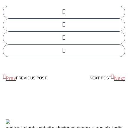
Prev
Next
PREVIOUS POST
NEXT POST