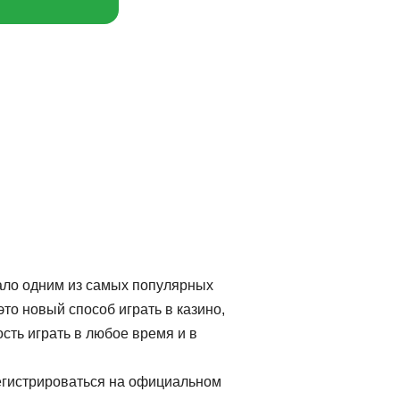
тало одним из самых популярных
это новый способ играть в казино,
сть играть в любое время и в
регистрироваться на официальном