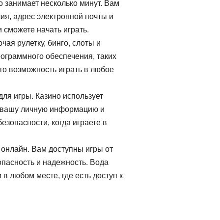
о занимает несколько минут. Вам
ия, адрес электронной почты и
и сможете начать играть.
чая рулетку, бинго, слоты и
рограммного обеспечения, таких
это возможность играть в любое
для игры. Казино использует
ь вашу личную информацию и
езопасности, когда играете в
о онлайн. Вам доступны игры от
пасность и надежность. Вода
 в любом месте, где есть доступ к