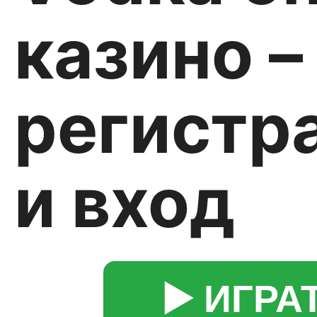
казино –
регистр
и вход
▶️ ИГРА