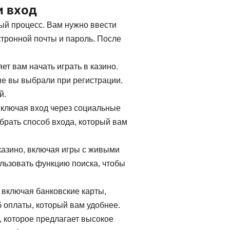
и вход
рый процесс. Вам нужно ввести
тронной почты и пароль. После
ет вам начать играть в казино.
ые вы выбрали при регистрации.
й.
 включая вход через социальные
брать способ входа, который вам
казино, включая игры с живыми
льзовать функцию поиска, чтобы
 включая банковские карты,
 оплаты, который вам удобнее.
, которое предлагает высокое