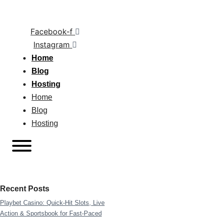
Facebook-f
Instagram
Home
Blog
Hosting
Home
Blog
Hosting
Recent Posts
Playbet Casino: Quick‑Hit Slots, Live
Action & Sportsbook for Fast‑Paced