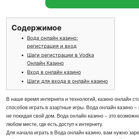
Содержимое
Вода онлайн казино:
регистрация и вход
Шаги регистрации в Vodka
Онлайн Казино
Вход в онлайн казино
Шаги для входа в онлайн казино
В наше время интернета и технологий, казино онлайн с
способов играть в азартные игры. Вода онлайн казино – 
не покидая свой дом. Вода онлайн казино – это возможно
любом месте, где есть доступ к интернету.
Для начала играть в Вода онлайн казино, вам нужно за