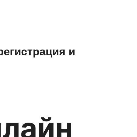
регистрация и
нлайн