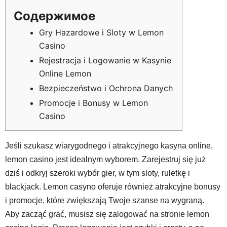
Содержимое
Gry Hazardowe i Sloty w Lemon
Casino
Rejestracja i Logowanie w Kasynie
Online Lemon
Bezpieczeństwo i Ochrona Danych
Promocje i Bonusy w Lemon
Casino
Jeśli szukasz wiarygodnego i atrakcyjnego kasyna online,
lemon casino
jest idealnym wyborem. Zarejestruj się już
dziś i odkryj szeroki wybór gier, w tym sloty, ruletkę i
blackjack. Lemon casyno oferuje również atrakcyjne bonusy
i promocje, które zwiększają Twoje szanse na wygraną.
Aby zacząć grać, musisz się zalogować na stronie lemon