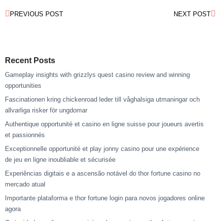
PREVIOUS POST
NEXT POST
Recent Posts
Gameplay insights with grizzlys quest casino review and winning
opportunities
Fascinationen kring chickenroad leder till våghalsiga utmaningar och
allvarliga risker för ungdomar
Authentique opportunité et casino en ligne suisse pour joueurs avertis
et passionnés
Exceptionnelle opportunité et play jonny casino pour une expérience
de jeu en ligne inoubliable et sécurisée
Experiências digitais e a ascensão notável do thor fortune casino no
mercado atual
Importante plataforma e thor fortune login para novos jogadores online
agora