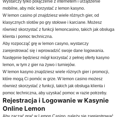
Wystarczy tylko połączenie z internetem i urządzenie
mobilne, aby móc korzystać z lemon kasyno.
W lemon casino pl znajdziesz wiele różnych gier, od
klasycznych slotów po gry stołowe i karciane. Możesz
również skorzystać z funkcji lemoncasino, takich jak obsługa
klienta i pomoc techniczna.
Aby rozpocząć grę w lemon casyno, wystarczy
zarejestrować się i wprowadzić swoje dane logowania.
Następnie będziesz mógł korzystać z pełnej oferty kasyno
lemon, w tym z gier na żywo i turniejów.
W lemon kasyno znajdziesz wiele różnych gier i promocji,
które mogą Ci pomóc w grze. W lemon casino możesz
również skorzystać z funkcji, takich jak obsługa klienta i
pomoc techniczna, aby uzyskać pomoc w razie potrzeby.
Rejestracja i Logowanie w Kasynie
Online Lemon
Aby zacząć grać w Lemon Casino, należy się zarejestrować.