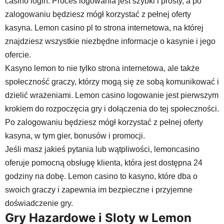
casino login. Proces logowania jest szybki i prosty, a po
zalogowaniu będziesz mógł korzystać z pełnej oferty
kasyna. Lemon casino pl to strona internetowa, na której
znajdziesz wszystkie niezbędne informacje o kasynie i jego
ofercie.
Kasyno lemon to nie tylko strona internetowa, ale także
społeczność graczy, którzy mogą się ze sobą komunikować i
dzielić wrażeniami. Lemon casino logowanie jest pierwszym
krokiem do rozpoczęcia gry i dołączenia do tej społeczności.
Po zalogowaniu będziesz mógł korzystać z pełnej oferty
kasyna, w tym gier, bonusów i promocji.
Jeśli masz jakieś pytania lub wątpliwości, lemoncasino
oferuje pomocną obsługę klienta, która jest dostępna 24
godziny na dobę. Lemon casino to kasyno, które dba o
swoich graczy i zapewnia im bezpieczne i przyjemne
doświadczenie gry.
Gry Hazardowe i Sloty w Lemon