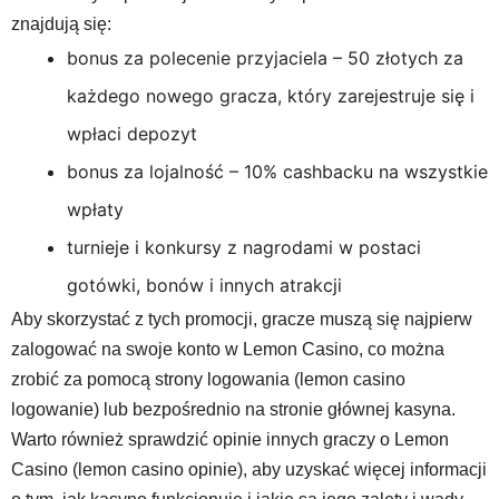
znajdują się:
bonus za polecenie przyjaciela – 50 złotych za
każdego nowego gracza, który zarejestruje się i
wpłaci depozyt
bonus za lojalność – 10% cashbacku na wszystkie
wpłaty
turnieje i konkursy z nagrodami w postaci
gotówki, bonów i innych atrakcji
Aby skorzystać z tych promocji, gracze muszą się najpierw
zalogować na swoje konto w Lemon Casino, co można
zrobić za pomocą strony logowania (lemon casino
logowanie) lub bezpośrednio na stronie głównej kasyna.
Warto również sprawdzić opinie innych graczy o Lemon
Casino (lemon casino opinie), aby uzyskać więcej informacji