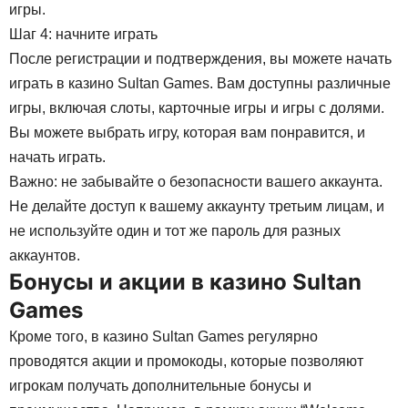
игры.
Шаг 4: начните играть
После регистрации и подтверждения, вы можете начать
играть в казино Sultan Games. Вам доступны различные
игры, включая слоты, карточные игры и игры с долями.
Вы можете выбрать игру, которая вам понравится, и
начать играть.
Важно: не забывайте о безопасности вашего аккаунта.
Не делайте доступ к вашему аккаунту третьим лицам, и
не используйте один и тот же пароль для разных
аккаунтов.
Бонусы и акции в казино Sultan
Games
Кроме того, в казино Sultan Games регулярно
проводятся акции и промокоды, которые позволяют
игрокам получать дополнительные бонусы и