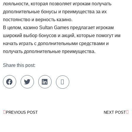
лояльности, которая позволяет игрокам получать
дополнительные бонусы и преимущества за их
постоянство и верность казино.
В целом, казино Sultan Games предлагает игрокам
широкий выбор бонусов и акций, которые помогут им
начать играть с дополнительными средствами и
получать дополнительные преимущества.
Share this post:
PREVIOUS POST
NEXT POST