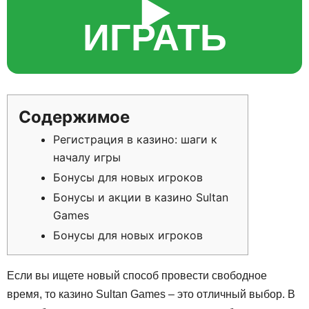
▶️
ИГРАТЬ
Содержимое
Регистрация в казино: шаги к
началу игры
Бонусы для новых игроков
Бонусы и акции в казино Sultan
Games
Бонусы для новых игроков
Если вы ищете новый способ провести свободное
время, то казино Sultan Games – это отличный выбор. В