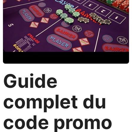
Guide
complet du
code promo