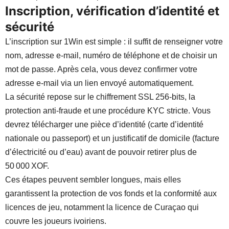
Inscription, vérification d’identité et
sécurité
L’inscription sur 1Win est simple : il suffit de renseigner votre
nom, adresse e‑mail, numéro de téléphone et de choisir un
mot de passe. Après cela, vous devez confirmer votre
adresse e‑mail via un lien envoyé automatiquement.
La sécurité repose sur le chiffrement SSL 256‑bits, la
protection anti‑fraude et une procédure KYC stricte. Vous
devrez télécharger une pièce d’identité (carte d’identité
nationale ou passeport) et un justificatif de domicile (facture
d’électricité ou d’eau) avant de pouvoir retirer plus de
50 000 XOF.
Ces étapes peuvent sembler longues, mais elles
garantissent la protection de vos fonds et la conformité aux
licences de jeu, notamment la licence de Curaçao qui
couvre les joueurs ivoiriens.