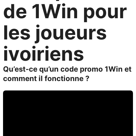
de 1Win pour
les joueurs
ivoiriens
Qu’est‑ce qu’un code promo 1Win et
comment il fonctionne ?