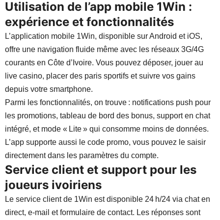
Utilisation de l’app mobile 1Win :
expérience et fonctionnalités
L’application mobile 1Win, disponible sur Android et iOS,
offre une navigation fluide même avec les réseaux 3G/4G
courants en Côte d’Ivoire. Vous pouvez déposer, jouer au
live casino, placer des paris sportifs et suivre vos gains
depuis votre smartphone.
Parmi les fonctionnalités, on trouve : notifications push pour
les promotions, tableau de bord des bonus, support en chat
intégré, et mode « Lite » qui consomme moins de données.
L’app supporte aussi le code promo, vous pouvez le saisir
directement dans les paramètres du compte.
Service client et support pour les
joueurs ivoiriens
Le service client de 1Win est disponible 24 h/24 via chat en
direct, e‑mail et formulaire de contact. Les réponses sont