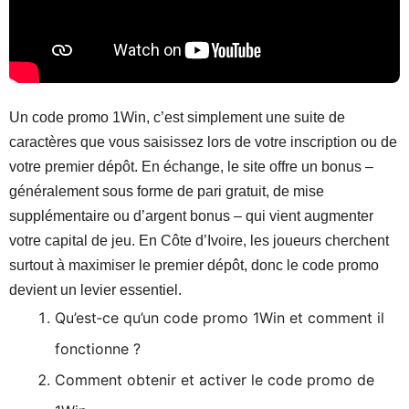
Un code promo 1Win, c’est simplement une suite de
caractères que vous saisissez lors de votre inscription ou de
votre premier dépôt. En échange, le site offre un bonus –
généralement sous forme de pari gratuit, de mise
supplémentaire ou d’argent bonus – qui vient augmenter
votre capital de jeu. En Côte d’Ivoire, les joueurs cherchent
surtout à maximiser le premier dépôt, donc le code promo
devient un levier essentiel.
Qu’est‑ce qu’un code promo 1Win et comment il
fonctionne ?
Comment obtenir et activer le code promo de