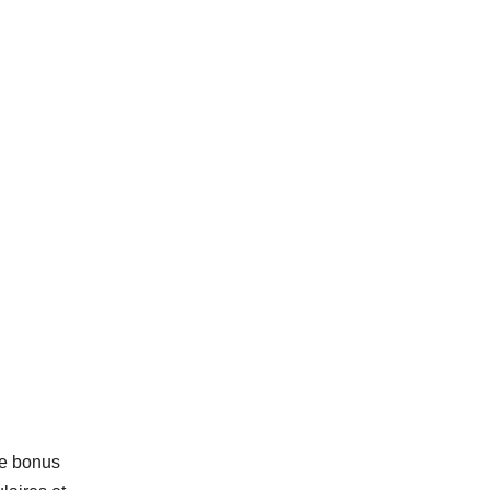
de bonus