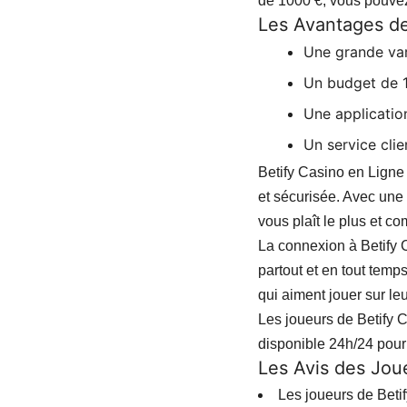
de 1000 €, vous pouvez
Les Avantages de
Une grande var
Un budget de 
Une applicatio
Un service cli
Betify Casino en Ligne 
et sécurisée. Avec une 
vous plaît le plus et 
La connexion à Betify 
partout et en tout temp
qui aiment jouer sur le
Les joueurs de Betify 
disponible 24h/24 pour
Les Avis des Jou
Les joueurs de Betif