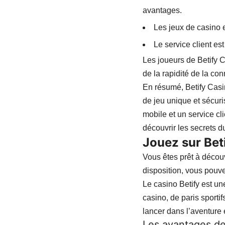
avantages.
Les jeux de casino e
Le service client es
Les joueurs de Betify C
de la rapidité de la co
En résumé, Betify Casi
de jeu unique et sécuri
mobile et un service cl
découvrir les secrets d
Jouez sur Bet
Vous êtes prêt à découv
disposition, vous pouve
Le casino Betify est un
casino, de paris sporti
lancer dans l’aventure e
Les avantages de 