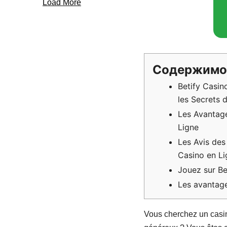
Load More
Содержимо
Betify Casin
les Secrets 
Les Avantage
Ligne
Les Avis des
Casino en Li
Jouez sur Be
Les avantage
Vous cherchez un casin