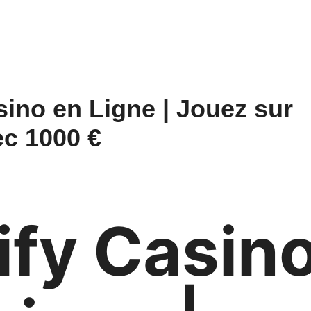
sino en Ligne | Jouez sur
ec 1000 €
ify Casin