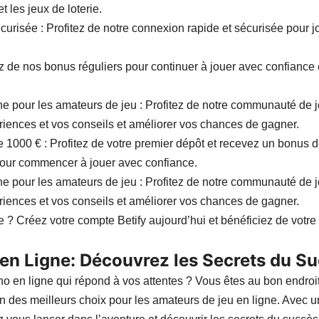
et les jeux de loterie.
urisée : Profitez de notre connexion rapide et sécurisée pour j
ez de nos bonus réguliers pour continuer à jouer avec confiance 
igne pour les amateurs de jeu : Profitez de notre communauté de 
riences et vos conseils et améliorer vos chances de gagner.
1000 € : Profitez de votre premier dépôt et recevez un bonus 
our commencer à jouer avec confiance.
igne pour les amateurs de jeu : Profitez de notre communauté de 
riences et vos conseils et améliorer vos chances de gagner.
e ? Créez votre compte Betify aujourd’hui et bénéficiez de votr
 en Ligne: Découvrez les Secrets du S
 en ligne qui répond à vos attentes ? Vous êtes au bon endroit 
un des meilleurs choix pour les amateurs de jeu en ligne. Avec 