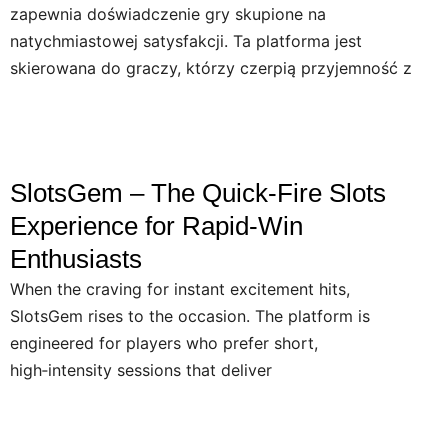
zapewnia doświadczenie gry skupione na
natychmiastowej satysfakcji. Ta platforma jest
skierowana do graczy, którzy czerpią przyjemność z
SlotsGem – The Quick‑Fire Slots
Experience for Rapid‑Win
Enthusiasts
When the craving for instant excitement hits,
SlotsGem rises to the occasion. The platform is
engineered for players who prefer short,
high‑intensity sessions that deliver