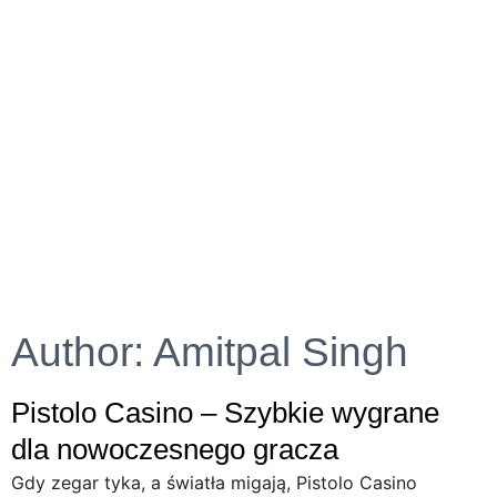
Author:
Amitpal Singh
Pistolo Casino – Szybkie wygrane
dla nowoczesnego gracza
Gdy zegar tyka, a światła migają, Pistolo Casino