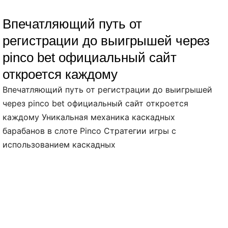
Впечатляющий путь от
регистрации до выигрышей через
pinco bet официальный сайт
откроется каждому
Впечатляющий путь от регистрации до выигрышей
через pinco bet официальный сайт откроется
каждому Уникальная механика каскадных
барабанов в слоте Pinco Стратегии игры с
использованием каскадных