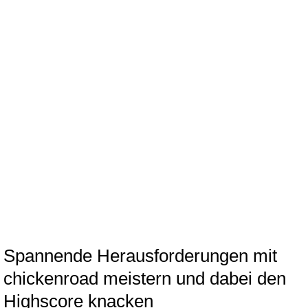
Spannende Herausforderungen mit
chickenroad meistern und dabei den
Highscore knacken